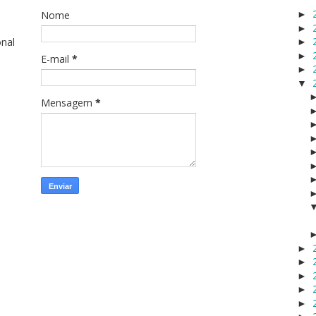
Nome
►
►
onal
►
►
E-mail
*
►
▼
Mensagem
*
►
►
►
►
►