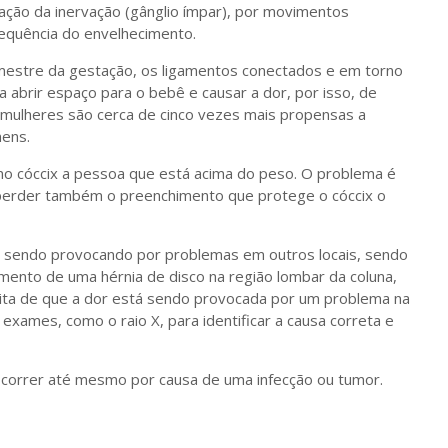
ação da inervação (gânglio ímpar), por movimentos
equência do envelhecimento.
imestre da gestação, os ligamentos conectados e em torno
 abrir espaço para o bebê e causar a dor, por isso, de
 mulheres são cerca de cinco vezes mais propensas a
mens.
o cóccix a pessoa que está acima do peso. O problema é
perder também o preenchimento que protege o cóccix o
 sendo provocando por problemas em outros locais, sendo
ento de uma hérnia de disco na região lombar da coluna,
peita de que a dor está sendo provocada por um problema na
 exames, como o raio X, para identificar a causa correta e
ocorrer até mesmo por causa de uma infecção ou tumor.