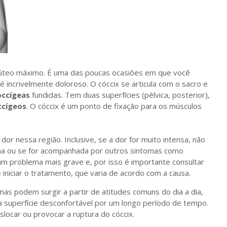
glúteo máximo. É uma das poucas ocasiões em que você
incrivelmente doloroso. O cóccix se articula com o sacro e
occígeas
fundidas. Tem duas superfícies (pélvica, posterior),
ccígeos
. O cóccix é um ponto de fixação para os músculos
dor nessa região. Inclusive, se a dor for muito intensa, não
ana ou se for acompanhada por outros sintomas como
e um problema mais grave e, por isso é importante consultar
e iniciar o tratamento, que varia de acordo com a causa.
as podem surgir a partir de atitudes comuns do dia a dia,
 superfície desconfortável por um longo período de tempo.
locar ou provocar a ruptura do cóccix.