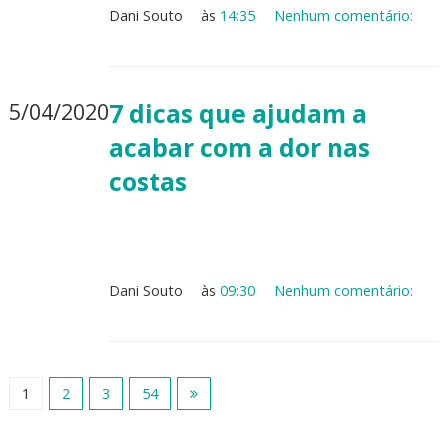
Dani Souto
às
14:35
Nenhum comentário:
5/04/2020
7 dicas que ajudam a
acabar com a dor nas
costas
Dani Souto
às
09:30
Nenhum comentário:
1
2
3
54