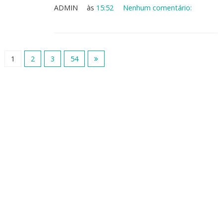
ADMIN
às
15:52
Nenhum comentário:
1
2
3
54