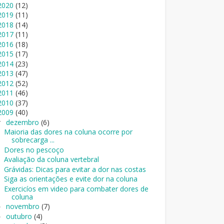
2020
(12)
2019
(11)
2018
(14)
2017
(11)
2016
(18)
2015
(17)
2014
(23)
2013
(47)
2012
(52)
2011
(46)
2010
(37)
2009
(40)
dezembro
(6)
▼
Maioria das dores na coluna ocorre por
sobrecarga ...
Dores no pescoço
Avaliação da coluna vertebral
Grávidas: Dicas para evitar a dor nas costas
Siga as orientações e evite dor na coluna
Exercicíos em video para combater dores de
coluna
novembro
(7)
►
outubro
(4)
►