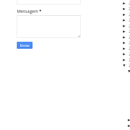
►
►
Mensagem
*
►
►
►
►
►
►
►
►
►
▼