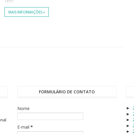
19:57
MAIS INFORMAÇÕES »
FORMULÁRIO DE CONTATO
Nome
►
►
onal
►
►
E-mail
*
►