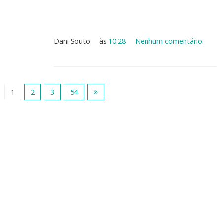
Dani Souto
às
10:28
Nenhum comentário:
1
2
3
54