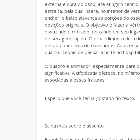
externa e dura do osso, até atingir o centr
estreita, pela qual insere, no interior da vé
encher, o balão alavanca as porções do osso
posições originais. O objetivo é fazer a vért
esvaziado e retirado, deixando em seu lug
de secagem rápida. O procedimento dura de
deitado por cerca de duas horas. Após esse 
quarto. Depois de passar a noite no hospital
O quadro é animador, especialmente para p
significativa. A cifoplastia oferece, no mí
associadas a essas fraturas.
Espero que você tenha gostado do texto.
Saiba mais sobre o assunto:
Ebook Cuidando da Coluna na Terceira Idad