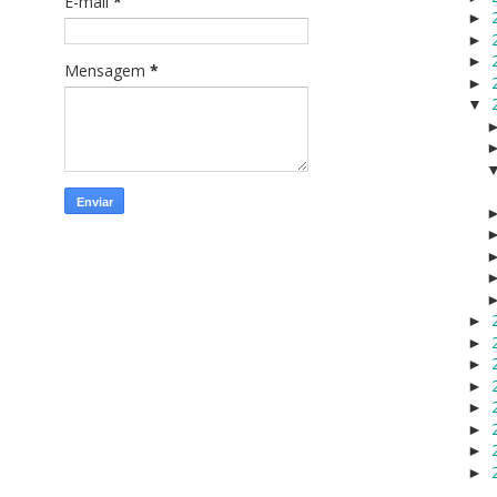
E-mail
*
►
►
►
Mensagem
*
►
▼
►
►
►
►
►
►
►
►