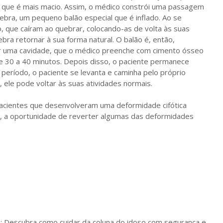
o, que é mais macio. Assim, o médico constrói uma passagem
rtebra, um pequeno balão especial que é inflado. Ao se
, que caíram ao quebrar, colocando-as de volta às suas
ebra retornar à sua forma natural. O balão é, então,
ar uma cavidade, que o médico preenche com cimento ósseo
 30 a 40 minutos. Depois disso, o paciente permanece
período, o paciente se levanta e caminha pelo próprio
, ele pode voltar às suas atividades normais.
acientes que desenvolveram uma deformidade cifótica
nimo, a oportunidade de reverter algumas das deformidades
e: Descubra como cuidar da coluna do idoso com segurança e