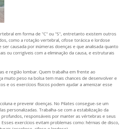
rtebral em forma de "C" ou "S", entretanto existem outros
s, como a rotação vertebral, cifose torácica e lordose
e ser causada por inúmeras doenças e que analisada quanto
ais ou corrigíveis com a eliminação da causa, e estruturais
as e região lombar. Quem trabalha em frente ao
ega muito peso na bolsa tem mais chances de desenvolver e
os e os exercícios físicos podem ajudar a amenizar esse
 coluna e prevenir doenças. No Pilates consegue-se um
las personalizadas. Trabalha-se com a estabilização da
s profundos, responsáveis por manter as vértebras e seus
. Esses exercícios evitam problemas como: hérnias de disco,
urais (escoliose, cifose e lordose).