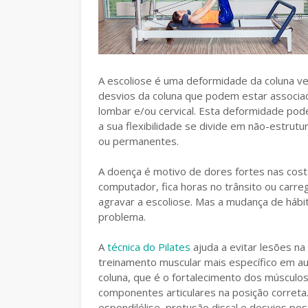
A escoliose é uma deformidade da coluna ve
desvios da coluna que podem estar associado
lombar e/ou cervical. Esta deformidade pod
a sua flexibilidade se divide em não-estrutur
ou permanentes.
A doença é motivo de dores fortes nas cost
computador, fica horas no trânsito ou carr
agravar a escoliose. Mas a mudança de hábit
problema.
A
técnica do Pilates
ajuda a evitar lesões na
treinamento muscular mais específico em au
coluna, que é o fortalecimento dos músculo
componentes articulares na posição correta
espondilólise, protusão discal e desvios post