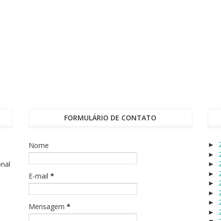
FORMULÁRIO DE CONTATO
Nome
►
►
onal
►
►
E-mail
*
►
►
►
Mensagem
*
►