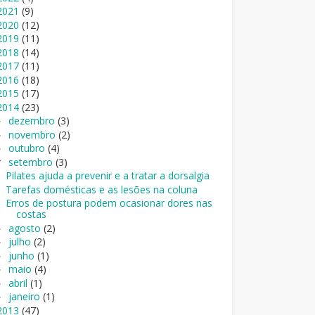
2021
(9)
2020
(12)
2019
(11)
2018
(14)
2017
(11)
2016
(18)
2015
(17)
2014
(23)
dezembro
(3)
►
novembro
(2)
►
outubro
(4)
►
setembro
(3)
▼
Pilates ajuda a prevenir e a tratar a dorsalgia
Tarefas domésticas e as lesões na coluna
Erros de postura podem ocasionar dores nas
costas
agosto
(2)
►
julho
(2)
►
junho
(1)
►
maio
(4)
►
abril
(1)
►
janeiro
(1)
►
2013
(47)