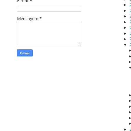
E-mail
*
►
►
►
Mensagem
*
►
►
►
►
▼
►