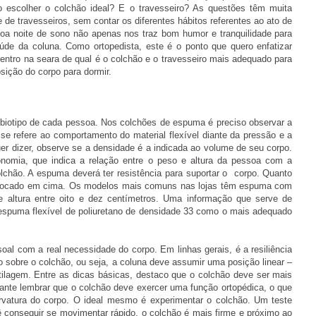
escolher o colchão ideal? E o travesseiro? As questões têm muita
 de travesseiros, sem contar os diferentes hábitos referentes ao ato de
oa noite de sono não apenas nos traz bom humor e tranquilidade para
aúde da coluna. Como ortopedista, este é o ponto que quero enfatizar
entro na seara de qual é o colchão e o travesseiro mais adequado para
sição do corpo para dormir.
biotipo de cada pessoa. Nos colchões de espuma é preciso observar a
e se refere ao comportamento do material flexível diante da pressão e a
uer dizer, observe se a densidade é a indicada ao volume de seu corpo.
onomia, que indica a relação entre o peso e altura da pessoa com a
lchão. A espuma deverá ter resistência para suportar o corpo. Quanto
colocado em cima. Os modelos mais comuns nas lojas têm espuma com
e altura entre oito e dez centímetros. Uma informação que serve de
espuma flexível de poliuretano de densidade 33 como o mais adequado
soal com a real necessidade do corpo. Em linhas gerais, é a resiliência
o sobre o colchão, ou seja, a coluna deve assumir uma posição linear –
tilagem. Entre as dicas básicas, destaco que o colchão deve ser mais
ante lembrar que o colchão deve exercer uma função ortopédica, o que
urvatura do corpo. O ideal mesmo é experimentar o colchão. Um teste
ocê conseguir se movimentar rápido, o colchão é mais firme e próximo ao