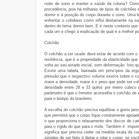
noite de sono e manter a saúde da coluna? Como 
procedência, pois há milhares de tipos de colchões e
dormir e à posição do corpo durante o sono. Uma b
enfrentar o cotidiano como influi diretamente na s
dentro do tema dormir bem. E é neste contexto que 
cada um e chego à explicação de qual é a melhor po
Colchão
O colchão a ser usado deve estar de acordo com o 
resiliência, que é a propriedade da elasticidade qu
volta ao seu estado inicial, sem deformação. Isto q
Existe uma tabela, baseada em princípios da erg
pressão que o respectivo volume exerce sobre o co
maior a densidade, maior é o peso que pode ser 
densidade entre 28 e 33 quilos por metro cúbico 
parâmetro é que o Inmetro aconselha o colchão de 
para o biotipo do brasileiro.
A escolha do colchão precisa equilibrar o gosto pes
que permitirá que o corpo fique corretamente apoiad
o que proporciona o relaxamento dos discos de car
para o rígido do que para o mole. Também é import
significa que precisa ceder na medida exata da c
simples de ser feito é deitar e rolar o corpo: se v