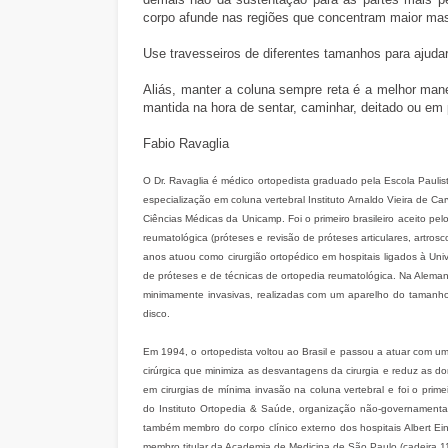
corpo afunde nas regiões que concentram maior mass
Use travesseiros de diferentes tamanhos para ajudar 
Aliás, manter a coluna sempre reta é a melhor mane
mantida na hora de sentar, caminhar, deitado ou em
Fabio Ravaglia
O Dr. Ravaglia é médico ortopedista graduado pela Escola Paulist
especialização em coluna vertebral Instituto Arnaldo Vieira de C
Ciências Médicas da Unicamp. Foi o primeiro brasileiro aceito p
reumatológica (próteses e revisão de próteses articulares, artros
anos atuou como cirurgião ortopédico em hospitais ligados à Univ
de próteses e de técnicas de ortopedia reumatológica. Na Alemanh
minimamente invasivas, realizadas com um aparelho do tamanho d
disco.
Em 1994, o ortopedista voltou ao Brasil e passou a atuar com um
cirúrgica que minimiza as desvantagens da cirurgia e reduz as dor
em cirurgias de mínima invasão na coluna vertebral e foi o prim
do Instituto Ortopedia & Saúde, organização não-governamental
também membro do corpo clínico externo dos hospitais Albert Eins
membro titular da Academia de Medicina de São Paulo (cadeira 