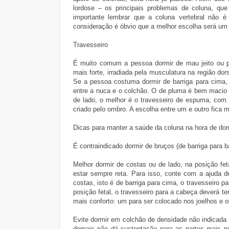
lordose – os principais problemas de coluna, qu
importante lembrar que a coluna vertebral não é 
consideração é óbvio que a melhor escolha será um c
Travesseiro
É muito comum a pessoa dormir de mau jeito ou p
mais forte, irradiada pela musculatura na região dor
Se a pessoa costuma dormir de barriga para cima, 
entre a nuca e o colchão. O de pluma é bem macio 
de lado, o melhor é o travesseiro de espuma, com a
criado pelo ombro. A escolha entre um e outro fica m
Dicas para manter a saúde da coluna na hora de dor
É contraindicado dormir de bruços (de barriga para b
Melhor dormir de costas ou de lado, na posição fe
estar sempre reta. Para isso, conte com a ajuda d
costas, isto é de barriga para cima, o travesseiro p
posição fetal, o travesseiro para a cabeça deverá t
mais conforto: um para ser colocado nos joelhos e 
Evite dormir em colchão de densidade não indicada 
demais não dá sustentação para as partes mais p