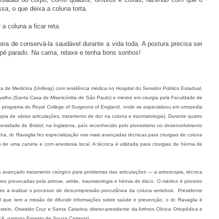
a, o que deixa a coluna torta.
a coluna a ficar reta.
ira de conservá-la saudável durante a vida toda. A postura precisa ser
 pé parado. Na cama, relaxe e tenha bons sonhos!
a de Medicina (Unifesp) com residência médica no Hospital do Servidor Público Estadual,
arvalho (Santa Casa de Misericórdia de São Paulo) e mestre em cirurgia pela Faculdade de
elo programa do Royal College of Surgeons of England, onde se especializou em ortopedia
copia de várias articulações, tratamento de dor na coluna e traumatologia). Durante quatro
ersidade de Bristol, na Inglaterra, país reconhecido pelo pioneirismo no desenvolvimento
a, dr. Ravaglia fez especialização nas mais avançadas técnicas para cirurgias de coluna
e uma caneta e com anestesia local. A técnica é utilizada para cirurgias de hérnia de
 avançado tratamento cirúrgico para problemas das articulações — a artroscopia, técnica
es provocadas pela artrose, artrite, traumatologia e hérnia de disco. O médico é pioneiro
eiro a realizar o processo de descompressão percutânea da coluna vertebral. Presidente
 que tem a missão de difundir informações sobre saúde e prevenção, o dr. Ravaglia é
tein, Oswaldo Cruz e Santa Catarina; diretor-presidente da Arthros Clínica Ortopédica e
118, patrono Ernesto de Souza Campos).