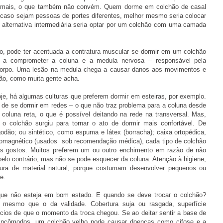
 demais, o que também não convém. Quem dorme em colchão de casal
 caso sejam pessoas de portes diferentes, melhor mesmo seria colocar
 alternativa intermediária seria optar por um colchão com uma camada
, pode ter acentuada a contratura muscular se dormir em um colchão
ir a comprometer a coluna e a medula nervosa – responsável pela
corpo. Uma lesão na medula chega a causar danos aos movimentos e
hão, como muita gente acha.
oje, há algumas culturas que preferem dormir em esteiras, por exemplo.
to de se dormir em redes – o que não traz problema para a coluna desde
coluna reta, o que é possível deitando na rede na transversal. Mas,
o colchão surgiu para tornar o ato de dormir mais confortável. De
godão; ou sintético, como espuma e látex (borracha); caixa ortopédica,
romagnético (usados sob recomendação médica), cada tipo de colchão
os gostos. Muitos preferem um ou outro enchimento em razão de não
pelo contrário, mas não se pode esquecer da coluna. Atenção à higiene,
ura de material natural, porque costumam desenvolver pequenos ou
e.
ue não esteja em bom estado. E quando se deve trocar o colchão?
 mesmo que o da validade. Cobertura suja ou rasgada, superfície
cios de que o momento da troca chegou. Se ao deitar sentir a base de
 incômodos, um colchão velho pode causar doenças como cifose e a