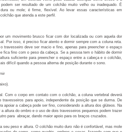
e podem ser resultado de um colchão muito velho ou inadequado. É
dura ou mole; é firme, flexível. Ao levar essas características em
olchão que atenda a este perfil.
or um movimento brusco ficar com dor localizada ou com aquela dor
sal. Por isso, é preciso ficar atento e dormir sempre com a coluna reta.
o travesseiro deve ser macio e fino, apenas para preencher o espaço
e fica fino com o peso da cabeça. Se a pessoa tem o hábito de dormir
ltura suficiente para preencher o espaço entre a cabeça e o colchão,
ais difícil quando a pessoa alterna de posição durante o sono.
mir
aixo).
tal. Com o corpo em contato com o colchão, a coluna vertebral deverá
e travesseiros para apoio, independente da posição que se durma. De
ara apoiar a cabeça pode ser fino, considerando a altura dos glúteos. Na
er a altura do ombro e o uso de dois travesseiros pequenos podem trazer
outro para abraçar, dando maior apoio para os braços cruzados.
a seu peso e altura. O colchão muito duro não é confortável, mas mole
esadas do corpo, como quadris, ombros e coxas, fazendo com que o