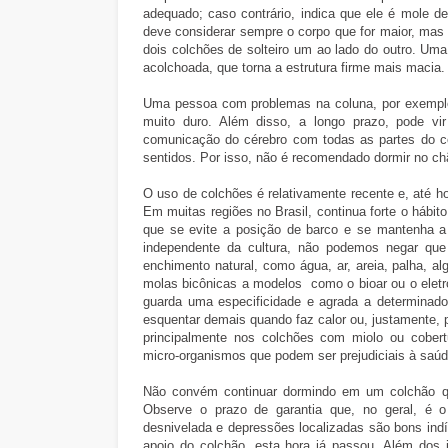
adequado; caso contrário, indica que ele é mole
deve considerar sempre o corpo que for maior, mas
dois colchões de solteiro um ao lado do outro. Uma
acolchoada, que torna a estrutura firme mais macia.
Uma pessoa com problemas na coluna, por exemplo
muito duro. Além disso, a longo prazo, pode v
comunicação do cérebro com todas as partes do 
sentidos. Por isso, não é recomendado dormir no c
O uso de colchões é relativamente recente e, até h
Em muitas regiões no Brasil, continua forte o hábi
que se evite a posição de barco e se mantenha a 
independente da cultura, não podemos negar que 
enchimento natural, como água, ar, areia, palha, al
molas bicônicas a modelos como o bioar ou o elet
guarda uma especificidade e agrada a determinad
esquentar demais quando faz calor ou, justamente, 
principalmente nos colchões com miolo ou cobert
micro-organismos que podem ser prejudiciais à saúd
Não convém continuar dormindo em um colchão q
Observe o prazo de garantia que, no geral, é o
desnivelada e depressões localizadas são bons indí
apoio do colchão, esta hora já passou. Além dos